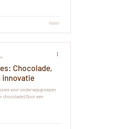
en
ies: Chocolade,
 innovatie
sessies voor onderwijsgroepen
er chocolade) Door een