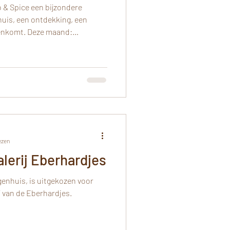
 & Spice een bijzondere
 huis, een ontdekking, een
genkomt. Deze maand:
en.
ezen
lerij Eberhardjes
genhuis, is uitgekozen voor
j van de Eberhardjes.