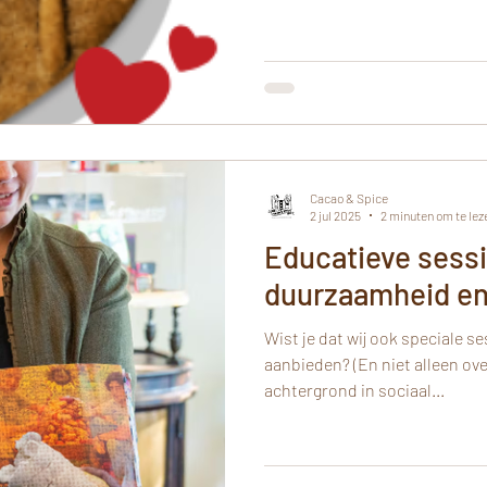
Cacao & Spice
2 jul 2025
2 minuten om te lez
Educatieve sess
duurzaamheid en
Wist je dat wij ook speciale 
aanbieden? (En niet alleen ov
achtergrond in sociaal...