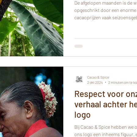
De afgelopen maanden is de 
opgeschrikt door een enorme p
cacaoprijzen vaak seizoensge
Cacao & Spice
2 okt 2024
2 minuten om te le
Respect voor onz
verhaal achter h
logo
Bij Cacao & Spice hebben we oog voor elk detail. Zo bevat
ons logo een inheems figuur, 