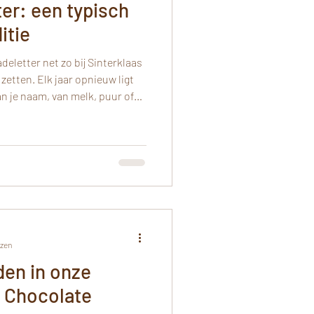
er: een typisch
itie
eletter net zo bij Sinterklaas
etten. Elk jaar opnieuw ligt
an je naam, van melk, puur of
symbool dat de feestperiode
eetje uit de geschiedenis:De
r ligt eigenlijk niet bij
gen
ekjes in de vorm van hun
ezen
den in onze
t Chocolate