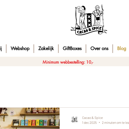
j
Webshop
Zakelijk
GiftBoxes
Over ons
Blog
Minimum webbestelling: 10,-
Cacao & Spice
1 dec 2025
2 minuten om te le