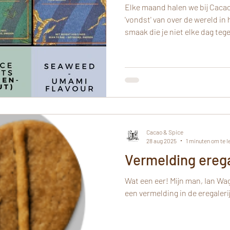
Elke maand halen we bij Cacao
'vondst' van over de wereld in
smaak die je niet elke dag te
StandOut chocolate uit Zwed
Cacao & Spice
28 aug 2025
1 minuten om te l
Vermelding erega
Wat een eer! Mijn man, Ian Wa
een vermelding in de eregaleri