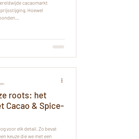
wereldwijde cacaomarkt
rijsstijging. Hoewel
bonden...
zen
e roots: het
et Cacao & Spice-
een keuze die we met een