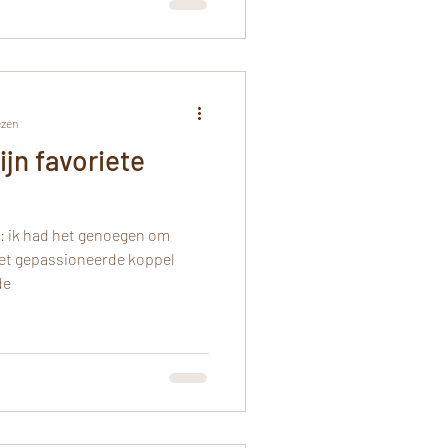
ezen
jn favoriete
g: ik had het genoegen om
het gepassioneerde koppel
de