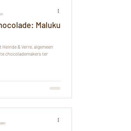
en
hocolade: Maluku
 Heinde & Verre, algemeen
ste chocolademakers ter
ezen