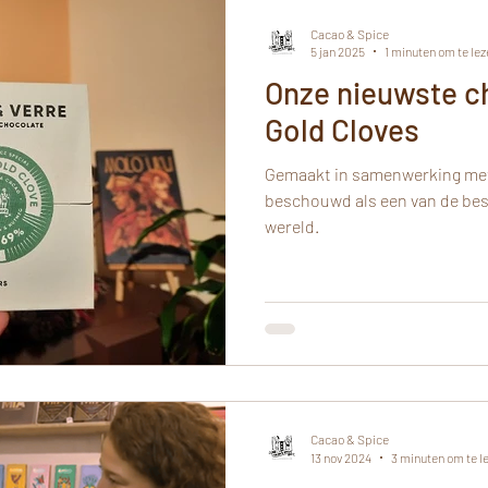
Cacao & Spice
5 jan 2025
1 minuten om te lez
Onze nieuwste c
Gold Cloves
Gemaakt in samenwerking met
beschouwd als een van de be
wereld.
Cacao & Spice
13 nov 2024
3 minuten om te l