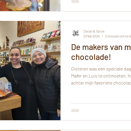
Cacao & Spice
23 feb 2025
2 minuten om te l
De makers van mi
chocolade!
Gisteren was een speciale da
Mafer en Luis te ontmoeten, 
achter mijn favoriete chocola