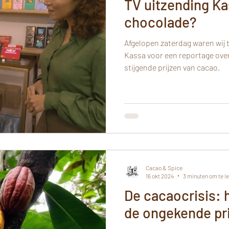
TV uitzending Kas
chocolade?
Afgelopen zaterdag waren wij 
Kassa voor een reportage over
stijgende prijzen van cacao.
Cacao & Spice
16 okt 2024
3 minuten om te l
De cacaocrisis: 
de ongekende pri