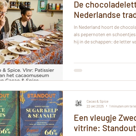
De chocoladelett
Nederlandse trad
In Nederland hoort de chocolad
als pepernoten en schoentjes z
hij in de schappen: de letter v
wit, en voor veel mensen hét 
officieel begonnen is. Leuk w
oorsprong van de chocoladelette
chocolade, maar bij letterkoek. In de 19e eeuw kre
kinderen op kostscholen al ko
initialen. Pas lat
Cacao & Spice
22 okt 2025
1 minuten om te l
Een vleugje Zwe
vitrine: Standou