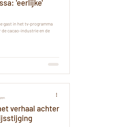
sa: 'eerlijke'
te gast in het tv-programma
 de cacao-industrie en de
ezen
het verhaal achter
jsstijging