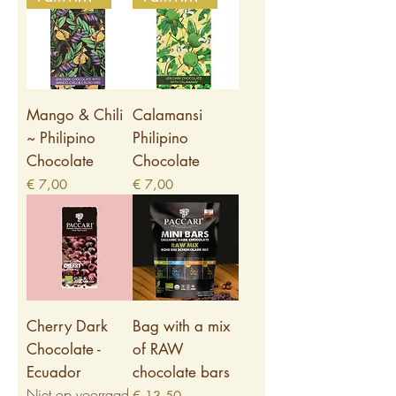
Mango & Chili
Calamansi
~ Philipino
Philipino
Chocolate
Chocolate
Prijs
Prijs
€ 7,00
€ 7,00
Cherry Dark
Bag with a mix
Chocolate -
of RAW
Ecuador
chocolate bars
Niet op voorraad
Prijs
€ 13,50