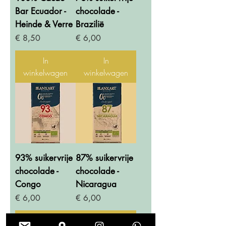
Bar Ecuador -
chocolade -
Heinde & Verre
Brazilië
Prijs
Prijs
€ 8,50
€ 6,00
In
In
winkelwagen
winkelwagen
93% suikervrije
87% suikervrije
chocolade -
chocolade -
Congo
Nicaragua
Prijs
Prijs
€ 6,00
€ 6,00
In
In