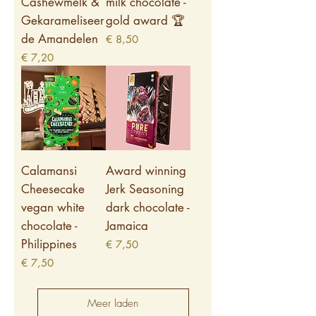
Cashewmelk &
milk chocolate -
Gekarameliseer
gold award 🏆
de Amandelen
Prijs
€ 8,50
Prijs
€ 7,20
Calamansi
Award winning
Cheesecake
Jerk Seasoning
vegan white
dark chocolate -
chocolate -
Jamaica
Philippines
Prijs
€ 7,50
Prijs
€ 7,50
Meer laden