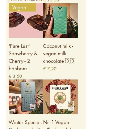
Vegan Friendly
'Pure Lust'
Coconut milk -
Strawberry &
vegan milk
Cherry - 2
chocolate 🇩🇴
bonbons
Prijs
€ 7,20
Prijs
€ 3,50
Winter Special:
Nr. 1 Vegan