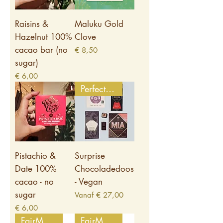
Raisins &
Maluku Gold
Hazelnut 100%
Clove
cacao bar (no
Prijs
€ 8,50
sugar)
Prijs
€ 6,00
Perfect Kado!
Pistachio &
Surprise
Date 100%
Chocoladedoos
cacao - no
- Vegan
sugar
Verkoopprijs
Vanaf
€ 27,00
Prijs
€ 6,00
FairMade
FairMade