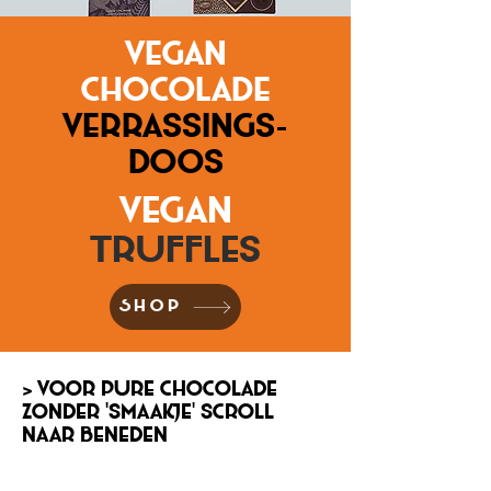
vegan
chocolade
verrassings-
doos
VegaN
Truffles
SHOP
> Voor pure chocolade
zonder 'smaakje' scroll
naar beneden