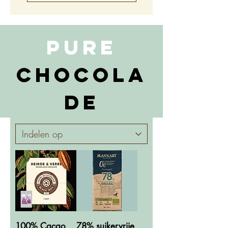
Pure
Chocola
de
100% Cacao
78% suikervrije