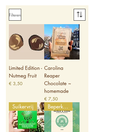
Filteren
Limited Edition -
Carolina
Nutmeg Fruit
Reaper
Chocolate ~
Prijs
€ 3,50
homemade
Prijs
€ 7,50
Suikervrij
Beperkte editie!