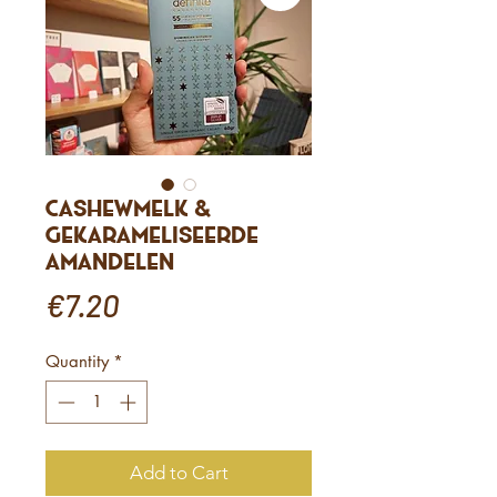
Cashewmelk &
Gekarameliseerde
Amandelen
Price
€7.20
Quantity
*
Add to Cart