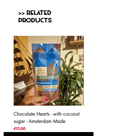
>> Related
Products
Chocolate Hearts - with coconut
70% Honduras - with coc
sugar - Amsterdam Made
blossom sugar
Price
Price
€13.00
€4.00