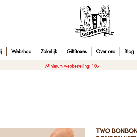
j
Webshop
Zakelijk
GiftBoxes
Over ons
Blog
Minimum webbestelling: 10,-
Two bonbons