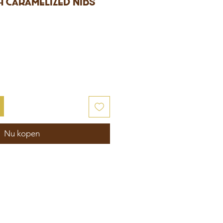
 caramelized nibs
Nu kopen