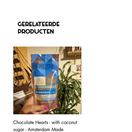
Gerelateerde
producten
Chocolate Hearts - with coconut
70% Honduras - with coc
sugar - Amsterdam Made
blossom sugar