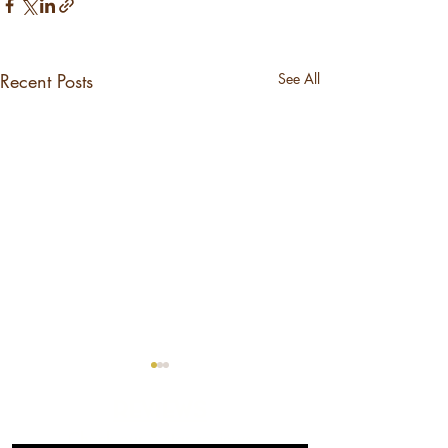
Recent Posts
See All
reviews
Check our 5 star reviews