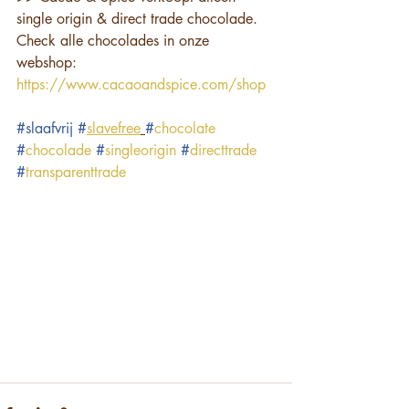
single origin & direct trade chocolade. 
Check alle chocolades in onze 
webshop: 
https://www.cacaoandspice.com/shop
#slaafvrij
#
slavefree
#
chocolate
#
chocolade
#
singleorigin
#
directtrade
#
transparenttrade