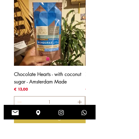
Chocolate Hearts - with coconut
70% Honduras - with coc
sugar - Amsterdam Made
blossom sugar
Prijs
Prijs
€ 13,00
€ 4,00
In winkelwagen
REVIEWS