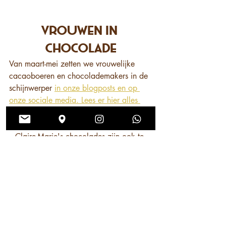
vrouwen in 
Chocolade
Van maart-mei zetten we vrouwelijke 
cacaoboeren en chocolademakers in de 
schijnwerper 
in onze blogposts en op 
onze sociale media. Lees er hier alles 
over.
Claire-Marie's chocolades zijn ook te 
koop in onze speciale 'Vrouwen in 
Chocolade Gift Box':