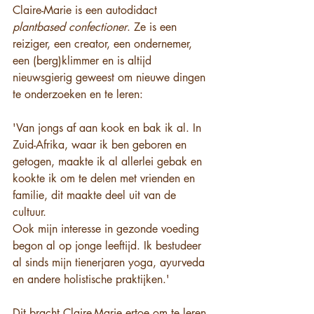
Claire-Marie is een autodidact 
plantbased confectioner
. Ze is een 
reiziger, een creator, een ondernemer, 
een (berg)klimmer en is altijd 
nieuwsgierig geweest om nieuwe dingen 
te onderzoeken en te leren:
'Van jongs af aan kook en bak ik al. In 
Zuid-Afrika, waar ik ben geboren en 
getogen, maakte ik al allerlei gebak en 
kookte ik om te delen met vrienden en 
familie, dit maakte deel uit van de 
cultuur.
Ook mijn interesse in gezonde voeding 
begon al op jonge leeftijd. Ik bestudeer 
al sinds mijn tienerjaren yoga, ayurveda 
en andere holistische praktijken.'
Dit bracht Claire-Marie ertoe om te leren 